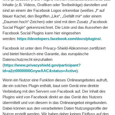
Inhalte (z.B. Videos, Grafiken oder Textbeiträge) darstellen und
sind an einem der Facebook Logos erkennbar (weißes „f“ auf
blauer Kachel, den Begriffen „Like“, „Gefällt mir“ oder einem
„Daumen hoch“-Zeichen) oder sind mit dem Zusatz „Facebook
Social Plugin“ gekennzeichnet. Die Liste und das Aussehen der
Facebook Social Plugins kann hier eingesehen
werden:
https://developers.facebook.com/docs/plugins/
.
Facebook ist unter dem Privacy-Shield-Abkommen zertifiziert
und bietet hierdurch eine Garantie, das europäische
Datenschutzrecht einzuhalten
(
https://www.privacyshield.gov/participant?
id=a2zt0000000GnywAAC&status=Active
).
Wenn ein Nutzer eine Funktion dieses Onlineangebotes aufruft,
die ein solches Plugin enthält, baut sein Gerät eine direkte
Verbindung mit den Servern von Facebook auf. Der Inhalt des
Plugins wird von Facebook direkt an das Gerät des Nutzers
übermittelt und von diesem in das Onlineangebot eingebunden.
Dabei können aus den verarbeiteten Daten Nutzungsprofile der
Nutzer erstellt werden. Wir haben daher keinen Einfluss auf den