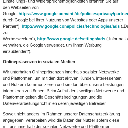
Einstellungs- und Widerspruchsmöglichkeiten erfahren Sie auf
den Webseiten von
Google:
https://www.google.com/intl/de/policies/privacy/partne
durch Google bei Ihrer Nutzung von Websites oder Apps unserer
Partner“),
http://www.google.com/policies/technologies/ads
(„D
zu
Werbezwecken“),
http://www.google.de/settings/ads
(„Informati
verwalten, die Google verwendet, um Ihnen Werbung
einzublenden“).
Onlinepräsenzen in sozialen Medien
Wir unterhalten Onlinepräsenzen innerhalb sozialer Netzwerke
und Plattformen, um mit den dort aktiven Kunden, Interessenten
und Nutzern kommunizieren und sie dort über unsere Leistungen
informieren zu können. Beim Aufruf der jeweiligen Netzwerke und
Plattformen gelten die Geschäftsbedingungen und die
Datenverarbeitungsrichtlinien deren jeweiligen Betreiber.
Soweit nicht anders im Rahmen unserer Datenschutzerklärung
angegeben, verarbeiten wird die Daten der Nutzer sofern diese
mit uns innerhalb der sozialen Netzwerke und Plattformen