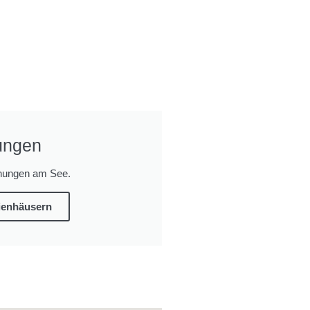
ungen
hnungen am See.
rienhäusern